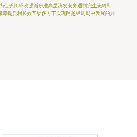
化为促长闭环收强循步准高层济发安务通制完生态转型
保障提质利长效互锁多方下实现跨越经周期中发展的共